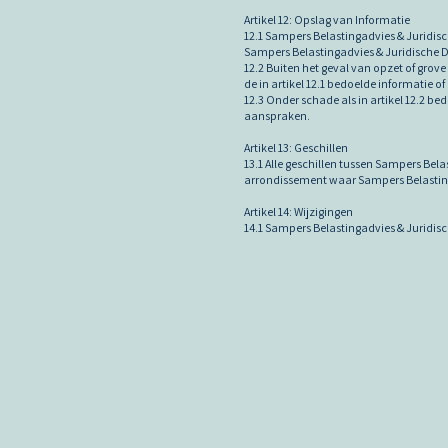
Artikel 12: Opslag van Informatie
12.1 Sampers Belastingadvies & Juridis
Sampers Belastingadvies & Juridische Di
12.2 Buiten het geval van opzet of gro
de in artikel 12.1 bedoelde informatie o
12.3 Onder schade als in artikel 12.2 b
aanspraken.
Artikel 13: Geschillen
13.1 Alle geschillen tussen Sampers Bela
arrondissement waar Sampers Belastinga
Artikel 14: Wijzigingen
14.1 Sampers Belastingadvies & Juridis