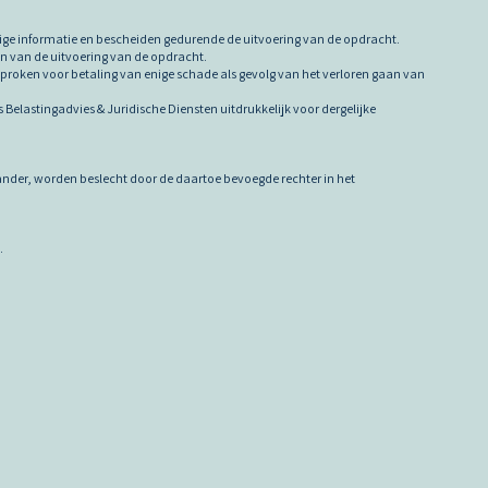
tige informatie en bescheiden gedurende de uitvoering van de opdracht.
en van de uitvoering van de opdracht.
sproken voor betaling van enige schade als gevolg van het verloren gaan van
Belastingadvies & Juridische Diensten uitdrukkelijk voor dergelijke
r ander, worden beslecht door de daartoe bevoegde rechter in het
.