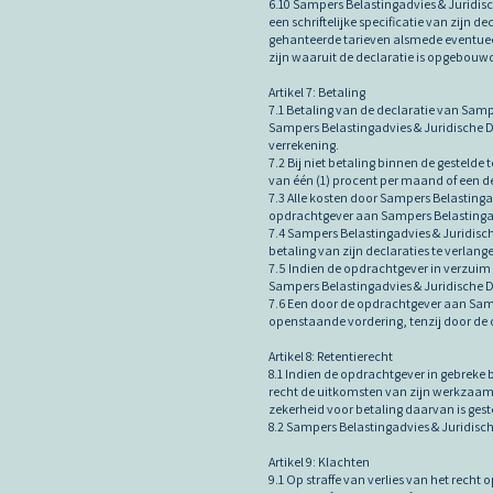
6.10 Sampers Belastingadvies & Juridis
een schriftelijke specificatie van zijn
gehanteerde tarieven alsmede eventueel
zijn waaruit de declaratie is opgebouw
Artikel 7: Betaling
7.1 Betaling van de declaratie van Samp
Sampers Belastingadvies & Juridische D
verrekening.
7.2 Bij niet betaling binnen de gesteld
van één (1) procent per maand of een d
7.3 Alle kosten door Sampers Belasting
opdrachtgever aan Sampers Belastingadv
7.4 Sampers Belastingadvies & Juridisc
betaling van zijn declaraties te verlan
7.5 Indien de opdrachtgever in verzuim
Sampers Belastingadvies & Juridische Di
7.6 Een door de opdrachtgever aan Samp
openstaande vordering, tenzij door de o
Artikel 8: Retentierecht
8.1 Indien de opdrachtgever in gebreke 
recht de uitkomsten van zijn werkzaamh
zekerheid voor betaling daarvan is gest
8.2 Sampers Belastingadvies & Juridisch
Artikel 9: Klachten
9.1 Op straffe van verlies van het rech