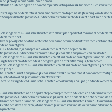
 redelijkerwijs kennis had kunnen nemen.
effende de uitvoering van de door Sampers Belastingadvies & Juridische Diensten verr
stelling van de declaratie dienen binnen veertien dagen na dagtekening van de declarat
eft Sampers Belastingadvies & Juridische Diensten het recht de klacht naast zich neer te 
elastingadvies & Juridische Diensten is te allen tijde beperkt tot maximaal het declara
declareerd heeft.
jk voor gevolgschade of indirecte schade waaronder mede dient te worden verstaan st
r de opdrachtgever.
 en 10.2 bedoeld, zijn aanspraken van derden niet mede begrepen. De
ingadvies & Juridische Diensten uitdrukkelijk voor alle aanspraken van die derden.
 Belastingadvies & Juridische Diensten vervalt indien de opdrachtgever Sampers Belastin
ng te herstellen of de schade die het gevolg van de tekortkoming is, te beperken.
pers Belastingadvies & Juridische Diensten vervalt indien de opdrachtgever bij een eve
zig te zijn.
che Diensten is niet aansprakelijk voor schade welke is veroorzaakt door onrechtmat
juiste of onvolledige informatie heeft verstrekt.
pers Belastingadvies & Juridische Diensten vervalt uiterlijk na 1 jaar, nadat de werkzaa
Juridische Diensten aan de opdrachtgever uitgebrachte adviezen en anderszins verrichte
ngadvies & Juridische Diensten bevestigd, uitsluitend bedoeld ten behoeve van de opd
rkzaamheden van Sampers Belastingadvies & Juridische Diensten komen uitsluitend aan
lijk verboden deze adviezen, of andersoortige uitkomsten van de werkzaamheden van Sa
n profiteren.