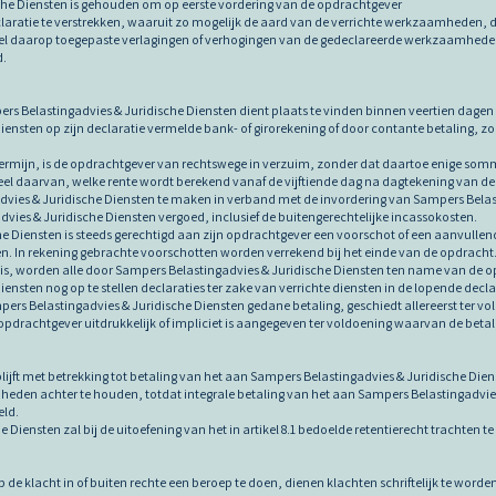
che Diensten is gehouden om op eerste vordering van de opdrachtgever
 declaratie te verstrekken, waaruit zo mogelijk de aard van de verrichte werkzaamheden
 daarop toegepaste verlagingen of verhogingen van de gedeclareerde werkzaamheden bl
d.
ers Belastingadvies & Juridische Diensten dient plaats te vinden binnen veertien dage
iensten op zijn declaratie vermelde bank- of girorekening of door contante betaling, 
e termijn, is de opdrachtgever van rechtswege in verzuim, zonder dat daartoe enige somma
eel daarvan, welke rente wordt berekend vanaf de vijftiende dag na dagtekening van de 
advies & Juridische Diensten te maken in verband met de invordering van Sampers Bela
ies & Juridische Diensten vergoed, inclusief de buitengerechtelijke incassokosten.
he Diensten is steeds gerechtigd aan zijn opdrachtgever een voorschot of een aanvull
gen. In rekening gebrachte voorschotten worden verrekend bij het einde van de opdracht
 is, worden alle door Sampers Belastingadvies & Juridische Diensten ten name van de op
ensten nog op te stellen declaraties ter zake van verrichte diensten in de lopende decl
ers Belastingadvies & Juridische Diensten gedane betaling, geschiedt allereerst ter vo
pdrachtgever uitdrukkelijk of impliciet is aangegeven ter voldoening waarvan de betali
blijft met betrekking tot betaling van het aan Sampers Belastingadvies & Juridische Die
eden achter te houden, totdat integrale betaling van het aan Sampers Belastingadvies
eld.
e Diensten zal bij de uitoefening van het in artikel 8.1 bedoelde retentierecht trachte
t op de klacht in of buiten rechte een beroep te doen, dienen klachten schriftelijk te w