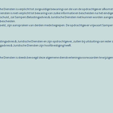
che Diensten is verplicht tot zorgvuldige bewaring van de van de opdrachtgever afkoms
ensten is niet verplicht tot bewaring van zulke informatie en bescheiden na het eindig
ve schuld, zal Sampers Belastingadvies & Juridische Diensten niet kunnen worden aange
f bescheiden.
edoeld, zijn aanspraken van derden mede begrepen. De opdrachtgever vrijwaart Sampers 
stingadvies & Juridische Diensten en zijn opdrachtgever, zullen bij uitsluiting van iede
dvies & Juridische Diensten zijn hoofdvestiging heeft.
che Diensten is steeds bevoegd deze algemene dienstverleningsvoorwaarden te wijzigen