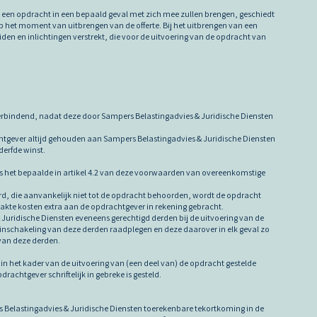
an een opdracht in een bepaald geval met zich mee zullen brengen, geschiedt
op het moment van uitbrengen van de offerte. Bij het uitbrengen van een
eiden en inlichtingen verstrekt, die voor de uitvoering van de opdracht van
verbindend, nadat deze door Sampers Belastingadvies & Juridische Diensten
rachtgever altijd gehouden aan Sampers Belastingadvies & Juridische Diensten
erfde winst.
is het bepaalde in artikel 4.2 van deze voorwaarden van overeenkomstige
d, die aanvankelijk niet tot de opdracht behoorden, wordt de opdracht
akte kosten extra aan de opdrachtgever in rekening gebracht.
& Juridische Diensten eveneens gerechtigd derden bij de uitvoering van de
 inschakeling van deze derden raadplegen en deze daarover in elk geval zo
 van deze derden.
f in het kader van de uitvoering van (een deel van) de opdracht gestelde
achtgever schriftelijk in gebreke is gesteld.
s Belastingadvies & Juridische Diensten toerekenbare tekortkoming in de