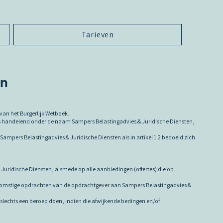
Tarieven
en
van het Burgerlijk Wetboek.
rs handelend onder de naam Sampers Belastingadvies & Juridische Diensten,
mpers Belastingadvies & Juridische Diensten als in artikel 1.2 bedoeld zich
uridische Diensten, alsmede op alle aanbiedingen (offertes) die op
komstige opdrachten van de opdrachtgever aan Sampers Belastingadvies &
lechts een beroep doen, indien die afwijkende bedingen en/of