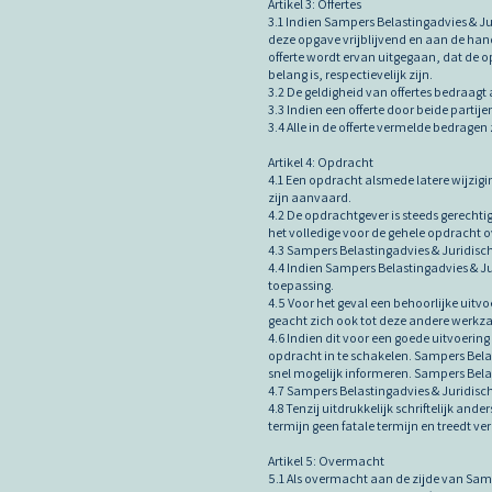
Artikel 3: Offertes
3.1 Indien Sampers Belastingadvies & Ju
deze opgave vrijblijvend en aan de hand
offerte wordt ervan uitgegaan, dat de op
belang is, respectievelijk zijn.
3.2 De geldigheid van offertes bedraagt 
3.3 Indien een offerte door beide partije
3.4 Alle in de offerte vermelde bedragen 
Artikel 4: Opdracht
4.1 Een opdracht alsmede latere wijzig
zijn aanvaard.
4.2 De opdrachtgever is steeds gerechti
het volledige voor de gehele opdracht 
4.3 Sampers Belastingadvies & Juridisch
4.4 Indien Sampers Belastingadvies & J
toepassing.
4.5 Voor het geval een behoorlijke ui
geacht zich ook tot deze andere werkza
4.6 Indien dit voor een goede uitvoerin
opdracht in te schakelen. Sampers Bela
snel mogelijk informeren. Sampers Bela
4.7 Sampers Belastingadvies & Juridisch
4.8 Tenzij uitdrukkelijk schriftelijk an
termijn geen fatale termijn en treedt ve
Artikel 5: Overmacht
5.1 Als overmacht aan de zijde van Sam