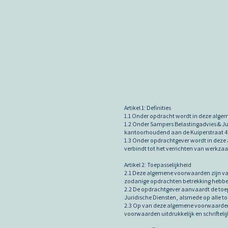
Artikel 1: Definities
1.1 Onder opdracht wordt in deze algem
1.2 Onder Sampers Belastingadvies & J
kantoorhoudend aan de Kuiperstraat 4, 
1.3 Onder opdrachtgever wordt in deze 
verbindt tot het verrichten van werkz
Artikel 2: Toepasselijkheid
2.1 Deze algemene voorwaarden zijn van
zodanige opdrachten betrekking hebbe
2.2 De opdrachtgever aanvaardt de toe
Juridische Diensten, alsmede op alle t
2.3 Op van deze algemene voorwaarden 
voorwaarden uitdrukkelijk en schrifteli