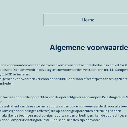
Home
Algemene voorwaard
ene voorwaarden verstaan de overeenkomst van opdracht als bedoeld in artikel 7:400 
uridische Diensten wordt in deze algemene voorwaarden verstaan: dhr. mr. T.L. Sampe
6114 XD te Susteren.
algemene voorwaarden verstaan de natuurlijke persoon of rechtspersoon ten opzichte Sa
aamheden.
 toepassing op alle opdrachten van de opdrachtgever aan Sampers Belastingadvies & J
n.
passelijkheid van deze algemene voorwaarden ook en onvoorwaardelijk voor alle toe
oekomstige aanbiedingen (offertes) die op zodanige opdrachten betrekking hebben.
afwijkende bedingen en/of op eigen voorwaarden of bedingen, kan de opdrachtgever s
jk door Sampers Belastingadvies & Juridische Diensten zijn aanvaard.