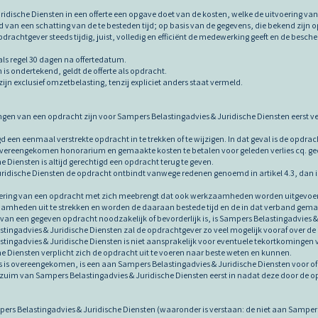
ridische Diensten in een offerte een opgave doet van de kosten, welke de uitvoering v
 van een schatting van de te besteden tijd; op basis van de gegevens, die bekend zijn 
drachtgever steeds tijdig, juist, volledig en efficiënt de medewerking geeft en de besch
als regel 30 dagen na offertedatum.
n is ondertekend, geldt de offerte als opdracht.
zijn exclusief omzetbelasting, tenzij expliciet anders staat vermeld.
ingen van een opdracht zijn voor Sampers Belastingadvies & Juridische Diensten eerst 
gd een eenmaal verstrekte opdracht in te trekken of te wijzigen. In dat geval is de opd
overeengekomen honorarium en gemaakte kosten te betalen voor geleden verlies cq. ged
e Diensten is altijd gerechtigd een opdracht terug te geven.
uridische Diensten de opdracht ontbindt vanwege redenen genoemd in artikel 4.3, dan 
tvoering van een opdracht met zich meebrengt dat ook werkzaamheden worden uitgevoer
amheden uit te strekken en worden de daaraan bestede tijd en de in dat verband gema
g van een gegeven opdracht noodzakelijk of bevorderlijk is, is Sampers Belastingadvies 
stingadvies & Juridische Diensten zal de opdrachtgever zo veel mogelijk vooraf over de
stingadvies & Juridische Diensten is niet aansprakelijk voor eventuele tekortkomingen
e Diensten verplicht zich de opdracht uit te voeren naar beste weten en kunnen.
ders is overeengekomen, is een aan Sampers Belastingadvies & Juridische Diensten voor o
rzuim van Sampers Belastingadvies & Juridische Diensten eerst in nadat deze door de opdr
pers Belastingadvies & Juridische Diensten (waaronder is verstaan: de niet aan Samper