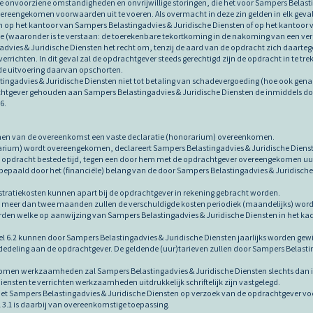
le onvoorziene omstandigheden en onvrijwillige storingen, die het voor Sampers Belas
ereengekomen voorwaarden uit te voeren. Als overmacht in deze zin gelden in elk geval 
 op het kantoor van Sampers Belastingadvies & Juridische Diensten of op het kantoor 
 (waaronder is te verstaan: de toerekenbare tekortkoming in de nakoming van een ver
advies & Juridische Diensten het recht om, tenzij de aard van de opdracht zich daar
errichten. In dit geval zal de opdrachtgever steeds gerechtigd zijn de opdracht in te 
de uitvoering daarvan opschorten.
tingadvies & Juridische Diensten niet tot betaling van schadevergoeding (hoe ook gen
achtgever gehouden aan Sampers Belastingadvies & Juridische Diensten de inmiddels 
6.
 komen van de overeenkomst een vaste declaratie (honorarium) overeenkomen.
rarium) wordt overeengekomen, declareert Sampers Belastingadvies & Juridische Dienst
e opdracht bestede tijd, tegen een door hem met de opdrachtgever overeengekomen uur
n bepaald door het (financiële) belang van de door Sampers Belastingadvies & Juridisc
inistratiekosten kunnen apart bij de opdrachtgever in rekening gebracht worden.
an meer dan twee maanden zullen de verschuldigde kosten periodiek (maandelijks) wor
rden welke op aanwijzing van Sampers Belastingadvies & Juridische Diensten in het kad
ikel 6.2 kunnen door Sampers Belastingadvies & Juridische Diensten jaarlijks worden gew
mededeling aan de opdrachtgever. De geldende (uur)tarieven zullen door Sampers Belasti
komen werkzaamheden zal Sampers Belastingadvies & Juridische Diensten slechts dan in
ensten te verrichten werkzaamheden uitdrukkelijk schriftelijk zijn vastgelegd.
 doet Sampers Belastingadvies & Juridische Diensten op verzoek van de opdrachtgever v
l 3.1 is daarbij van overeenkomstige toepassing.