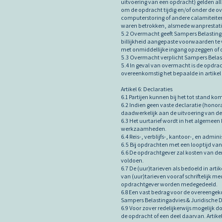
uitvoering van een opdracht) gelden al
om de opdracht tijdig en/of onder de ov
computerstoring of andere calamiteiten
waren betrokken, alsmede wanprestatie
5.2 Overmacht geeft Sampers Belasting
billijkheid aangepaste voorwaarden te v
met onmiddellijke ingang opzeggen of 
5.3 Overmacht verplicht Sampers Belas
5.4 In geval van overmacht is de opdr
overeenkomstig het bepaalde in artikel 
Artikel 6: Declaraties
6.1 Partijen kunnen bij het tot stand
6.2 Indien geen vaste declaratie (hono
daadwerkelijk aan de uitvoering van d
6.3 Het uurtarief wordt in het algemee
werkzaamheden.
6.4 Reis-, verblijfs-, kantoor-, en adm
6.5 Bij opdrachten met een looptijd v
6.6 De opdrachtgever zal kosten van de
voldoen.
6.7 De (uur)tarieven als bedoeld in art
van (uur)tarieven vooraf schriftelijk 
opdrachtgever worden medegedeeld.
6.8 Een vast bedrag voor de overeenge
Sampers Belastingadvies & Juridische Di
6.9 Voor zover redelijkerwijs mogelijk
de opdracht of een deel daarvan. Artike