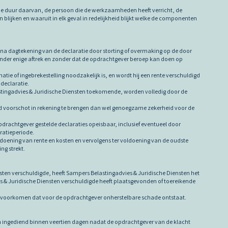
, de duur daarvan, de persoon die de werkzaamheden heeft verricht, de
ijken en waaruit in elk geval in redelijkheid blijkt welke de componenten
n na dagtekening van de declaratie door storting of overmaking op de door
zonder enige aftrek en zonder dat de opdrachtgever beroep kan doen op
tie of ingebrekestelling noodzakelijk is, en wordt hij een rente verschuldigd
declaratie.
stingadvies & Juridische Diensten toekomende, worden volledig door de
end voorschot in rekening te brengen dan wel genoegzame zekerheid voor de
.
drachtgever gestelde declaraties opeisbaar, inclusief eventueel door
aratieperiode.
ldoening van rente en kosten en vervolgens ter voldoening van de oudste
ng strekt.
nsten verschuldigde, heeft Sampers Belastingadvies & Juridische Diensten het
 & Juridische Diensten verschuldigde heeft plaatsgevonden of toereikende
n te voorkomen dat voor de opdrachtgever onherstelbare schade ontstaat.
orden ingediend binnen veertien dagen nadat de opdrachtgever van de klacht