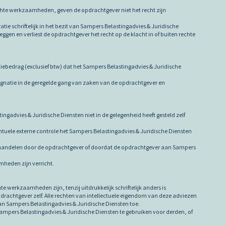
ichte werkzaamheden, geven de opdrachtgever niet het recht zijn
ie schriftelijk in het bezit van Sampers Belastingadvies & Juridische
leggen en verliest de opdrachtgever het recht op de klacht in of buiten rechte
tiebedrag (exclusief btw) dat het Sampers Belastingadvies & Juridische
agnatie in de geregelde gang van zaken van de opdrachtgever en
gadvies & Juridische Diensten niet in de gelegenheid heeft gesteld zelf
ntuele externe controle het Sampers Belastingadvies & Juridische Diensten
ig handelen door de opdrachtgever of doordat de opdrachtgever aan Sampers
mheden zijn verricht.
 werkzaamheden zijn, tenzij uitdrukkelijk schriftelijk anders is
rachtgever zelf. Alle rechten van intellectuele eigendom van deze adviezen
 Sampers Belastingadvies & Juridische Diensten toe.
mpers Belastingadvies & Juridische Diensten te gebruiken voor derden, of