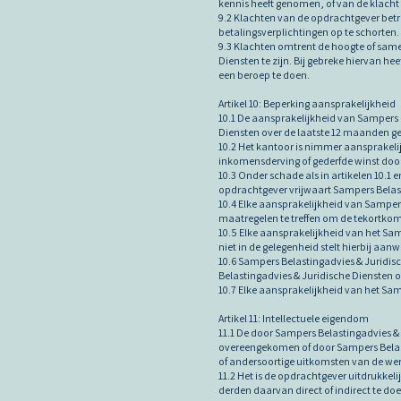
kennis heeft genomen, of van de klacht
9.2 Klachten van de opdrachtgever betr
betalingsverplichtingen op te schorten.
9.3 Klachten omtrent de hoogte of samen
Diensten te zijn. Bij gebreke hiervan he
een beroep te doen.
Artikel 10: Beperking aansprakelijkheid
10.1 De aansprakelijkheid van Sampers B
Diensten over de laatste 12 maanden ge
10.2 Het kantoor is nimmer aansprakeli
inkomensderving of gederfde winst doo
10.3 Onder schade als in artikelen 10.1
opdrachtgever vrijwaart Sampers Belast
10.4 Elke aansprakelijkheid van Sampers
maatregelen te treffen om de tekortkomi
10.5 Elke aansprakelijkheid van het Sam
niet in de gelegenheid stelt hierbij aanwe
10.6 Sampers Belastingadvies & Juridis
Belastingadvies & Juridische Diensten on
10.7 Elke aansprakelijkheid van het Sam
Artikel 11: Intellectuele eigendom
11.1 De door Sampers Belastingadvies & 
overeengekomen of door Sampers Belasti
of andersoortige uitkomsten van de we
11.2 Het is de opdrachtgever uitdrukke
derden daarvan direct of indirect te doe