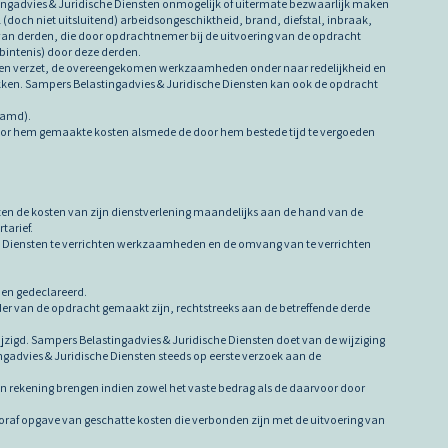
tingadvies & Juridische Diensten onmogelijk of uitermate bezwaarlijk maken
(doch niet uitsluitend) arbeidsongeschiktheid, brand, diefstal, inbraak,
van derden, die door opdrachtnemer bij de uitvoering van de opdracht
bintenis) door deze derden.
tegen verzet, de overeengekomen werkzaamheden onder naar redelijkheid en
trekken. Sampers Belastingadvies & Juridische Diensten kan ook de opdracht
aamd).
door hem gemaakte kosten alsmede de door hem bestede tijd te vergoeden
en de kosten van zijn dienstverlening maandelijks aan de hand van de
tarief.
he Diensten te verrichten werkzaamheden en de omvang van te verrichten
den gedeclareerd.
er van de opdracht gemaakt zijn, rechtstreeks aan de betreffende derde
ijzigd. Sampers Belastingadvies & Juridische Diensten doet van de wijziging
ngadvies & Juridische Diensten steeds op eerste verzoek aan de
 rekening brengen indien zowel het vaste bedrag als de daarvoor door
ooraf opgave van geschatte kosten die verbonden zijn met de uitvoering van